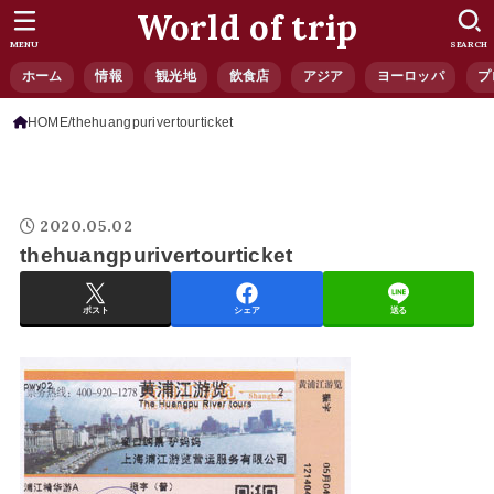
World of trip
MENU
SEARCH
ホーム
情報
観光地
飲食店
アジア
ヨーロッパ
プ
HOME
thehuangpurivertourticket
2020.05.02
thehuangpurivertourticket
ポスト
シェア
送る