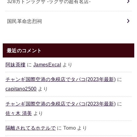
328カトンラクサ -ラクサの超有名店-
国民革命忠烈祠
最近のコメント
阿妹茶樓
に
JamesExcal
より
チャンギ国際空港の免税店でタバコ(2023年最新)
に
capitano2500
より
チャンギ国際空港の免税店でタバコ(2023年最新)
に
佐々木 清美
より
隔離されてるホテルで
に
Tomo
より