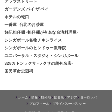
アラブストリート
ガーデンズ バイ ザ ベイ
ホテルの蛇口
一番屋 -台北のお茶屋-
好記担仔麺 -担仔麺が有名な台湾料理屋-
シンガポール名物チキンライス
シンガポールのヒンドゥー教寺院
ユニバーサル・スタジオ・シンガポール
328カトンラクサ -ラクサの超有名店-
国民革命忠烈祠
ホーム
情報
観光地
飲食店
アジア
ヨーロッパ
プロフィール
プライバシーポリシー