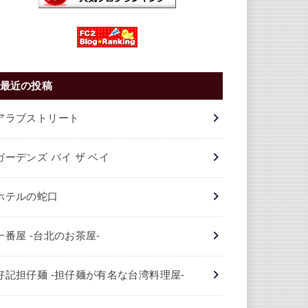
最近の投稿
アラブストリート
ガーデンズ バイ ザ ベイ
ホテルの蛇口
一番屋 -台北のお茶屋-
好記担仔麺 -担仔麺が有名な台湾料理屋-