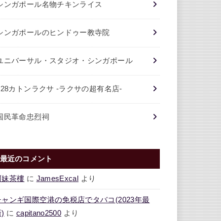
シンガポール名物チキンライス
シンガポールのヒンドゥー教寺院
ユニバーサル・スタジオ・シンガポール
328カトンラクサ -ラクサの超有名店-
国民革命忠烈祠
最近のコメント
阿妹茶樓
に
JamesExcal
より
チャンギ国際空港の免税店でタバコ(2023年最
)
に
capitano2500
より