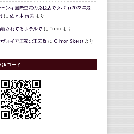
チャンギ国際空港の免税店でタバコ(2023年最
)
に
佐々木 清美
より
隔離されてるホテルで
に
Tomo
より
サヴォイア王家の王宮群
に
Clinton Skerst
より
QRコード