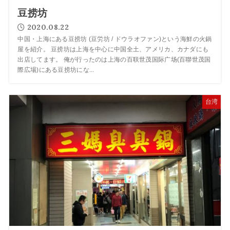
豆捞坊
2020.08.22
中国・上海にある豆捞坊 (豆労坊 / ドウラオファン)という海鮮の火鍋
屋を紹介。 豆捞坊は上海を中心に中国全土、アメリカ、カナダにも
出店してます。 俺が行ったのは上海の百联世茂国际广场(百聯世茂国
際広場)にある豆捞坊にな...
台湾