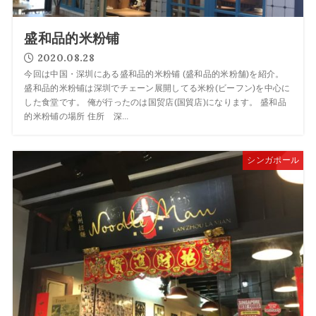
盛和品的米粉铺
2020.08.28
今回は中国・深圳にある盛和品的米粉铺 (盛和品的米粉舗)を紹介。
盛和品的米粉铺は深圳でチェーン展開してる米粉(ビーフン)を中心に
した食堂です。 俺が行ったのは国贸店(国貿店)になります。 盛和品
的米粉铺の場所 住所 深...
シンガポール