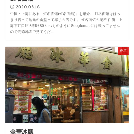
2020.08.16
中国・上海にある「虹名面馆(虹名面館)」を紹介。 虹名面馆ははっ
きり言って地元の食堂って感じの店です。 虹名面馆の場所 住所 上
海市虹口区大明路80 いつものようにGooglemapには載ってません
ので高徳地図で見てくだ...
香港
金華冰廳