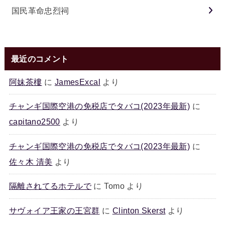
国民革命忠烈祠
最近のコメント
阿妹茶樓
に
JamesExcal
より
チャンギ国際空港の免税店でタバコ(2023年最新)
に
capitano2500
より
チャンギ国際空港の免税店でタバコ(2023年最新)
に
佐々木 清美
より
隔離されてるホテルで
に
Tomo
より
サヴォイア王家の王宮群
に
Clinton Skerst
より