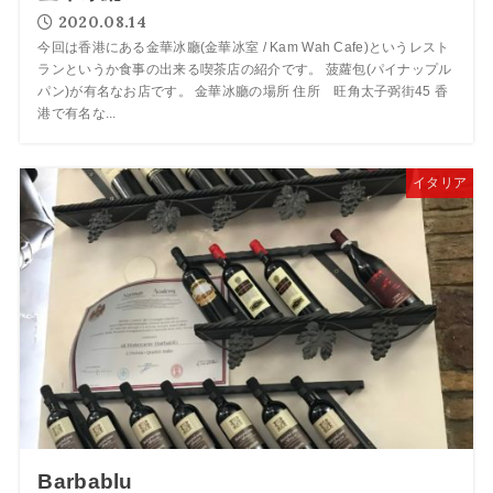
2020.08.14
今回は香港にある金華冰廳(金華冰室 / Kam Wah Cafe)というレスト
ランというか食事の出来る喫茶店の紹介です。 菠蘿包(パイナップル
パン)が有名なお店です。 金華冰廳の場所 住所 旺角太子弼街45 香
港で有名な...
イタリア
Barbablu