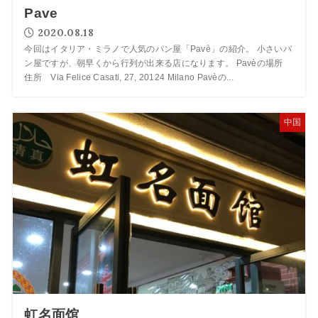
Pave
2020.08.18
今回はイタリア・ミラノで人気のパン屋「Pavè」の紹介。 小さいパ
ン屋ですが、朝早くから行列が出来る店になります。 Pavèの場所
住所 Via Felice Casati, 27, 20124 Milano Pavèの...
中国
虹名面馆