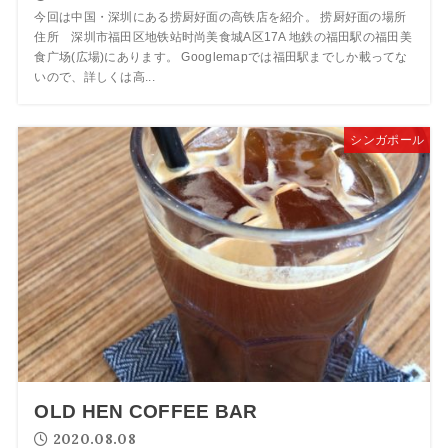
今回は中国・深圳にある捞厨好面の高铁店を紹介。 捞厨好面の場所
住所 深圳市福田区地铁站时尚美食城A区17A 地鉄の福田駅の福田美
食广场(広場)にあります。 Googlemapでは福田駅までしか載ってな
いので、詳しくは高...
シンガポール
OLD HEN COFFEE BAR
2020.08.08