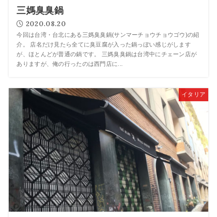
三媽臭臭鍋
2020.08.20
今回は台湾・台北にある三媽臭臭鍋(サンマーチョウチョウゴウ)の紹
介。 店名だけ見たら全てに臭豆腐が入った鍋っぽい感じがします
が、ほとんどが普通の鍋です。 三媽臭臭鍋は台湾中にチェーン店が
ありますが、俺の行ったのは西門店に...
イタリア