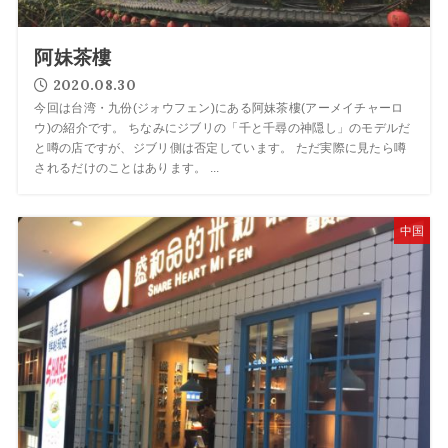
阿妹茶樓
2020.08.30
今回は台湾・九份(ジォウフェン)にある阿妹茶樓(アーメイチャーロ
ウ)の紹介です。 ちなみにジブリの「千と千尋の神隠し」のモデルだ
と噂の店ですが、ジブリ側は否定しています。 ただ実際に見たら噂
されるだけのことはあります。 ...
中国