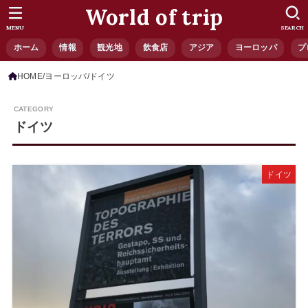
World of trip
MENU
SEARCH
ホーム
情報
観光地
飲食店
アジア
ヨーロッパ
プ
HOME
ヨーロッパ
ドイツ
ドイツ
ドイツ