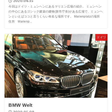
2020.06.15
今回はドイツ・ミュンヘンにあるマリエン広場の紹介。 ミュンヘン
の中心にあるゴシック建築の建物(新市庁舎)がある広場で、ミュンヘ
ンといえばココと言うくらい有名な場所です。 Marienplatzの場所
住所 Marienp...
ドイツ
BMW Welt