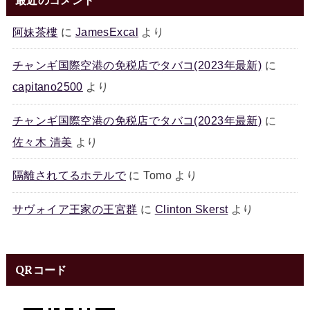
最近のコメント
阿妹茶樓
に
JamesExcal
より
チャンギ国際空港の免税店でタバコ(2023年最新)
に
capitano2500
より
チャンギ国際空港の免税店でタバコ(2023年最新)
に
佐々木 清美
より
隔離されてるホテルで
に
Tomo
より
サヴォイア王家の王宮群
に
Clinton Skerst
より
QRコード