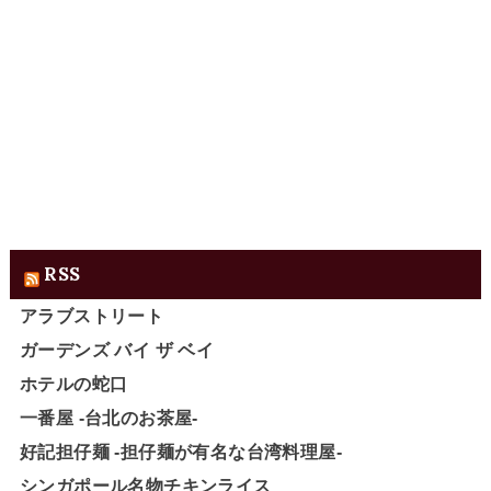
RSS
アラブストリート
ガーデンズ バイ ザ ベイ
ホテルの蛇口
一番屋 -台北のお茶屋-
好記担仔麺 -担仔麺が有名な台湾料理屋-
シンガポール名物チキンライス