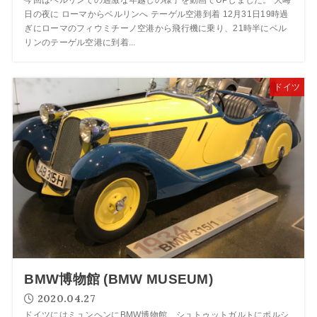
今回はベルリンでの過激な年越しの様子を動画でUPしました。 大晦
日の夜に ローマからベルリンへ テーゲル空港到着 12月31日19時過
ぎにローマのフィウミチーノ空港から飛行機に乗り、21時半にベル
リンのテーゲル空港に到着...
ドイツ
BMW博物館 (BMW MUSEUM)
2020.04.27
ドイツにはミュンヘンにBMW博物館、シュトゥットガルトにポルシ