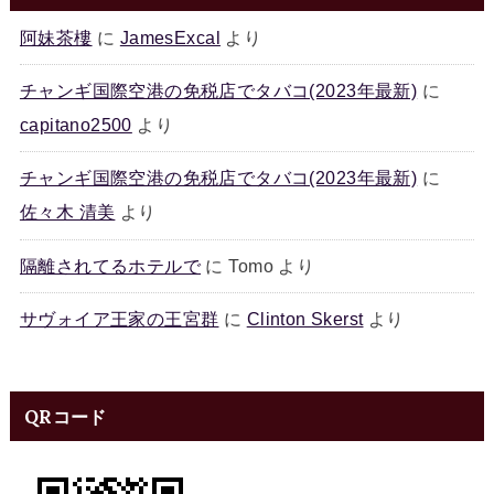
阿妹茶樓
に
JamesExcal
より
チャンギ国際空港の免税店でタバコ(2023年最新)
に
capitano2500
より
チャンギ国際空港の免税店でタバコ(2023年最新)
に
佐々木 清美
より
隔離されてるホテルで
に
Tomo
より
サヴォイア王家の王宮群
に
Clinton Skerst
より
QRコード