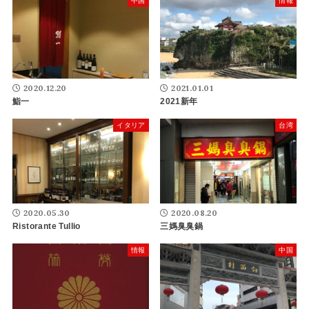
中国
情報
2020.12.20
2021.01.01
鮨一
2021新年
イタリア
台湾
2020.05.30
2020.08.20
Ristorante Tullio
三媽臭臭鍋
情報
中国