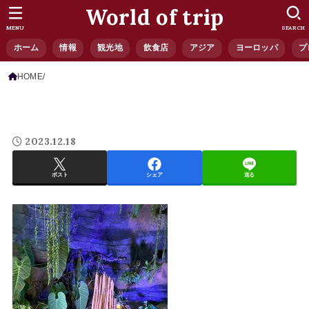
World of trip
MENU
SEARCH
ホーム
情報
観光地
飲食店
アジア
ヨーロッパ
プ
HOME
2023.12.18
ポスト
シェア
送る