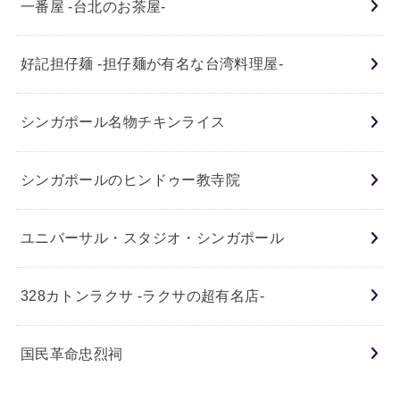
一番屋 -台北のお茶屋-
好記担仔麺 -担仔麺が有名な台湾料理屋-
シンガポール名物チキンライス
シンガポールのヒンドゥー教寺院
ユニバーサル・スタジオ・シンガポール
328カトンラクサ -ラクサの超有名店-
国民革命忠烈祠