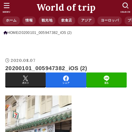
World of trip
MENU
SEARCH
ホーム
情報
観光地
飲食店
アジア
ヨーロッパ
プ
HOME
20200101_005947382_iOS (2)
2020.08.07
20200101_005947382_iOS (2)
ポスト
シェア
送る