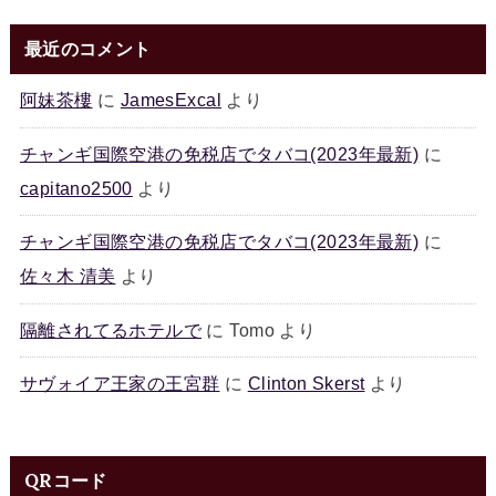
最近のコメント
阿妹茶樓
に
JamesExcal
より
チャンギ国際空港の免税店でタバコ(2023年最新)
に
capitano2500
より
チャンギ国際空港の免税店でタバコ(2023年最新)
に
佐々木 清美
より
隔離されてるホテルで
に
Tomo
より
サヴォイア王家の王宮群
に
Clinton Skerst
より
QRコード