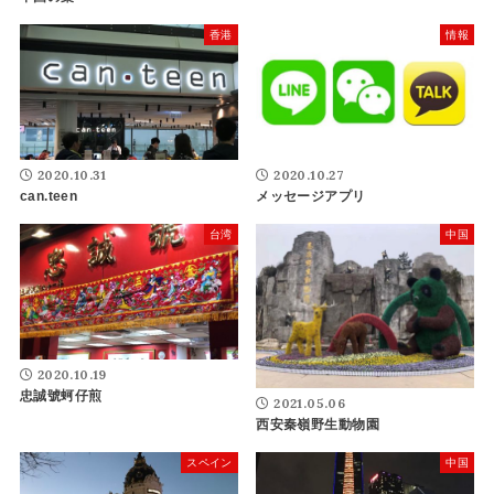
香港
情報
2020.10.31
2020.10.27
can.teen
メッセージアプリ
台湾
中国
2020.10.19
忠誠號蚵仔煎
2021.05.06
西安秦嶺野生動物園
スペイン
中国