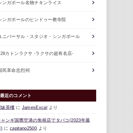
シンガポール名物チキンライス
シンガポールのヒンドゥー教寺院
ユニバーサル・スタジオ・シンガポール
328カトンラクサ -ラクサの超有名店-
国民革命忠烈祠
最近のコメント
阿妹茶樓
に
JamesExcal
より
チャンギ国際空港の免税店でタバコ(2023年最
)
に
capitano2500
より