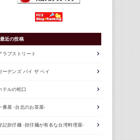
最近の投稿
アラブストリート
ガーデンズ バイ ザ ベイ
ホテルの蛇口
一番屋 -台北のお茶屋-
好記担仔麺 -担仔麺が有名な台湾料理屋-