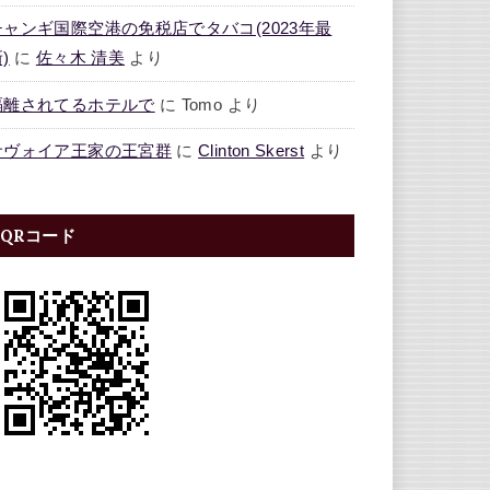
チャンギ国際空港の免税店でタバコ(2023年最
)
に
佐々木 清美
より
隔離されてるホテルで
に
Tomo
より
サヴォイア王家の王宮群
に
Clinton Skerst
より
QRコード