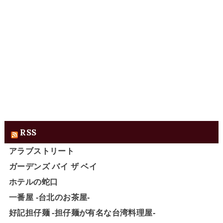
RSS
アラブストリート
ガーデンズ バイ ザ ベイ
ホテルの蛇口
一番屋 -台北のお茶屋-
好記担仔麺 -担仔麺が有名な台湾料理屋-