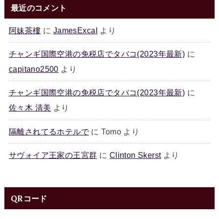
最近のコメント
阿妹茶樓
に
JamesExcal
より
チャンギ国際空港の免税店でタバコ(2023年最新)
に
capitano2500
より
チャンギ国際空港の免税店でタバコ(2023年最新)
に
佐々木 清美
より
隔離されてるホテルで
に
Tomo
より
サヴォイア王家の王宮群
に
Clinton Skerst
より
QRコード