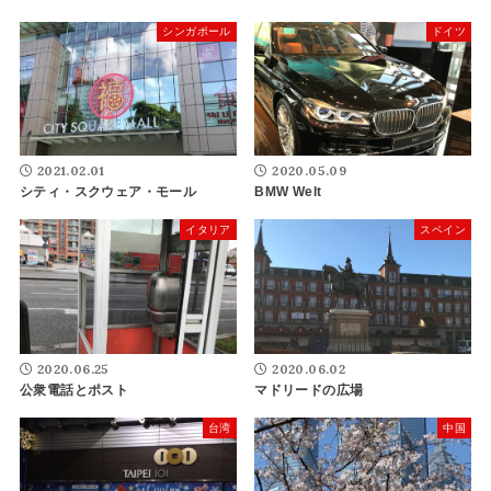
シンガポール
ドイツ
2021.02.01
2020.05.09
シティ・スクウェア・モール
BMW Welt
イタリア
スペイン
2020.06.25
2020.06.02
公衆電話とポスト
マドリードの広場
台湾
中国