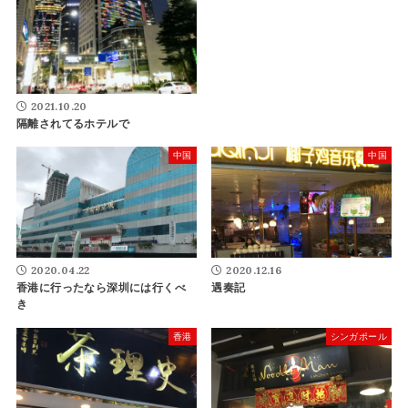
2021.10.20
隔離されてるホテルで
中国
中国
2020.04.22
2020.12.16
香港に行ったなら深圳には行くべ
遇奏記
き
香港
シンガポール