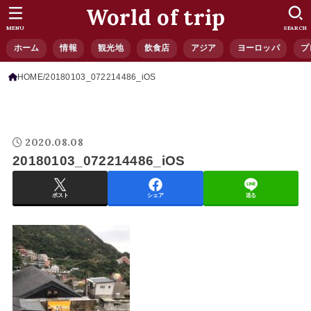
World of trip
MENU
SEARCH
ホーム
情報
観光地
飲食店
アジア
ヨーロッパ
プ
HOME
20180103_072214486_iOS
2020.08.08
20180103_072214486_iOS
ポスト
シェア
送る