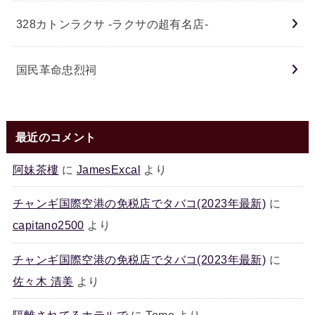
328カトンラクサ -ラクサの超有名店-
国民革命忠烈祠
最近のコメント
阿妹茶樓
に
JamesExcal
より
チャンギ国際空港の免税店でタバコ(2023年最新)
に
capitano2500
より
チャンギ国際空港の免税店でタバコ(2023年最新)
に
佐々木 清美
より