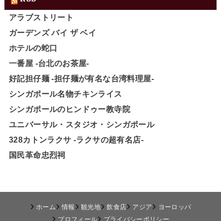
アラブストリート
ガーデンズ バイ ザ ベイ
ホテルの蛇口
一番屋 -台北のお茶屋-
好記担仔麺 -担仔麺が有名な台湾料理屋-
シンガポール名物チキンライス
シンガポールのヒンドゥー教寺院
ユニバーサル・スタジオ・シンガポール
328カトンラクサ -ラクサの超有名店-
国民革命忠烈祠
ホーム
情報
観光地
飲食店
アジア
ヨーロッパ
プロフィール
プライバシーポリシー