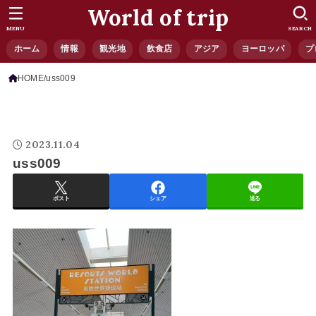
World of trip
MENU
SEARCH
ホーム
情報
観光地
飲食店
アジア
ヨーロッパ
プ
HOME
uss009
2023.11.04
uss009
ポスト
シェア
送る