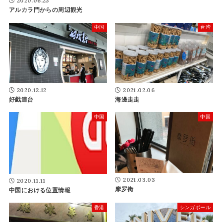
2020.06.23
アルカラ門からの周辺観光
中国
台湾
2020.12.12
2021.02.06
好戯連台
海邊走走
中国
中国
2021.03.03
2020.11.11
摩罗街
中国における位置情報
香港
シンガポール