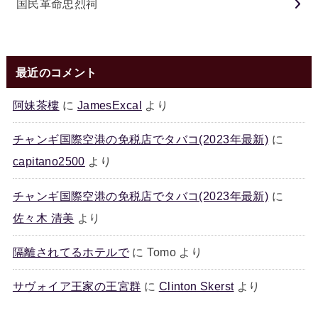
国民革命忠烈祠
最近のコメント
阿妹茶樓
に
JamesExcal
より
チャンギ国際空港の免税店でタバコ(2023年最新)
に
capitano2500
より
チャンギ国際空港の免税店でタバコ(2023年最新)
に
佐々木 清美
より
隔離されてるホテルで
に
Tomo
より
サヴォイア王家の王宮群
に
Clinton Skerst
より