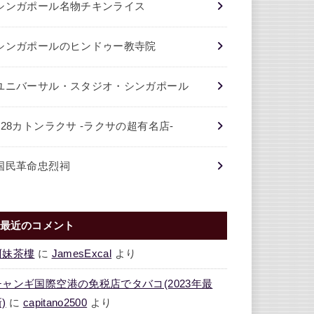
シンガポール名物チキンライス
シンガポールのヒンドゥー教寺院
ユニバーサル・スタジオ・シンガポール
328カトンラクサ -ラクサの超有名店-
国民革命忠烈祠
最近のコメント
阿妹茶樓
に
JamesExcal
より
チャンギ国際空港の免税店でタバコ(2023年最
)
に
capitano2500
より