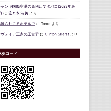
チャンギ国際空港の免税店でタバコ(2023年最
)
に
佐々木 清美
より
隔離されてるホテルで
に
Tomo
より
サヴォイア王家の王宮群
に
Clinton Skerst
より
QRコード