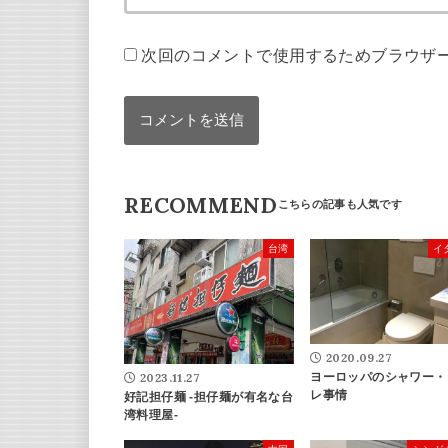
次回のコメントで使用するためブラウザ
RECOMMEND
台湾
イ
2020.09.27
2023.11.27
ヨーロッパのシャワー・
レ事情
好記担仔麺 -担仔麺が有名な台
湾料理屋-