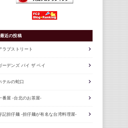
最近の投稿
アラブストリート
ガーデンズ バイ ザ ベイ
ホテルの蛇口
一番屋 -台北のお茶屋-
好記担仔麺 -担仔麺が有名な台湾料理屋-