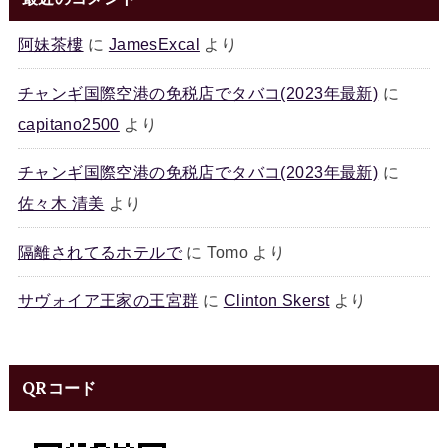
阿妹茶樓
に
JamesExcal
より
チャンギ国際空港の免税店でタバコ(2023年最新)
に
capitano2500
より
チャンギ国際空港の免税店でタバコ(2023年最新)
に
佐々木 清美
より
隔離されてるホテルで
に
Tomo
より
サヴォイア王家の王宮群
に
Clinton Skerst
より
QRコード