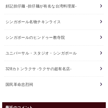
好記担仔麺 -担仔麺が有名な台湾料理屋-
シンガポール名物チキンライス
シンガポールのヒンドゥー教寺院
ユニバーサル・スタジオ・シンガポール
328カトンラクサ -ラクサの超有名店-
国民革命忠烈祠
最近のコメント