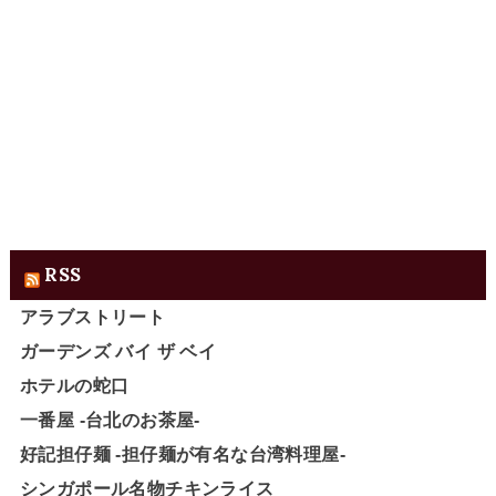
RSS
アラブストリート
ガーデンズ バイ ザ ベイ
ホテルの蛇口
一番屋 -台北のお茶屋-
好記担仔麺 -担仔麺が有名な台湾料理屋-
シンガポール名物チキンライス