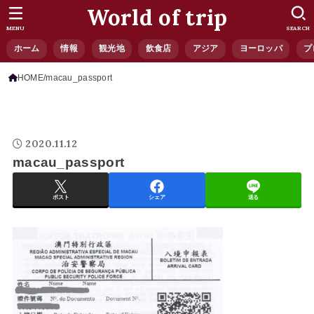
World of trip
MENU
SEARCH
ホーム
情報
観光地
飲食店
アジア
ヨーロッパ
プ
HOME
macau_passport
2020.11.12
macau_passport
ポスト
シェア
送る