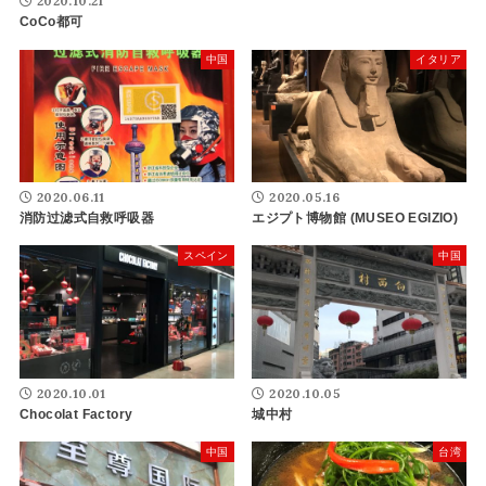
2020.10.21
CoCo都可
中国
イタリア
2020.06.11
2020.05.16
消防过滤式自救呼吸器
エジプト博物館 (MUSEO EGIZIO)
スペイン
中国
2020.10.01
2020.10.05
Chocolat Factory
城中村
中国
台湾