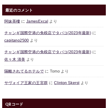
最近のコメント
阿妹茶樓
に
JamesExcal
より
チャンギ国際空港の免税店でタバコ(2023年最新)
に
capitano2500
より
チャンギ国際空港の免税店でタバコ(2023年最新)
に
佐々木 清美
より
隔離されてるホテルで
に
Tomo
より
サヴォイア王家の王宮群
に
Clinton Skerst
より
QRコード