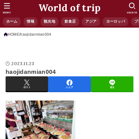
World of trip
MENU
SEARCH
ホーム
情報
観光地
飲食店
アジア
ヨーロッパ
プ
HOME
haojidanmian004
2023.11.23
haojidanmian004
ポスト
シェア
送る