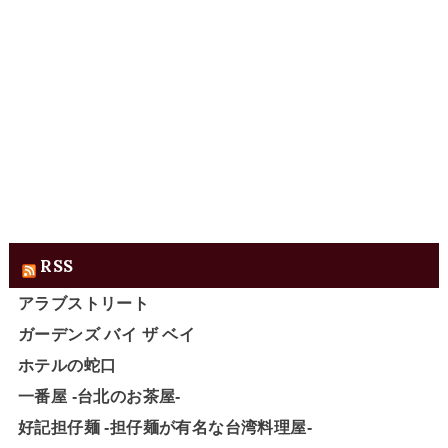
RSS
アラブストリート
ガーデンズ バイ ザ ベイ
ホテルの蛇口
一番屋 -台北のお茶屋-
好記担仔麺 -担仔麺が有名な台湾料理屋-