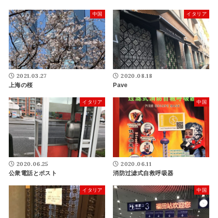
中国
イタリア
2021.03.27
2020.08.18
上海の桜
Pave
イタリア
中国
2020.06.25
2020.06.11
公衆電話とポスト
消防过滤式自救呼吸器
イタリア
中国