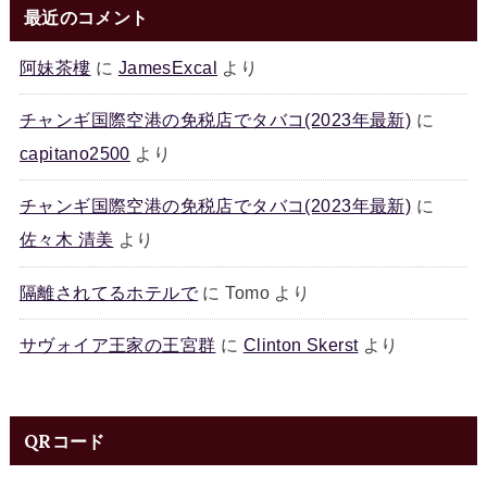
最近のコメント
阿妹茶樓
に
JamesExcal
より
チャンギ国際空港の免税店でタバコ(2023年最新)
に
capitano2500
より
チャンギ国際空港の免税店でタバコ(2023年最新)
に
佐々木 清美
より
隔離されてるホテルで
に
Tomo
より
サヴォイア王家の王宮群
に
Clinton Skerst
より
QRコード