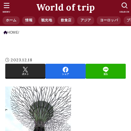
World of trip
MENU
SEARCH
ホーム
情報
観光地
飲食店
アジア
ヨーロッパ
プ
HOME
2023.12.18
ポスト
シェア
送る