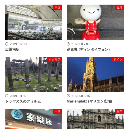
中国
台湾
2021.02.21
2020.07.05
広州南駅
鼎泰豊 (ディンタイフォン)
イタリア
ドイツ
2021.01.17
2020.06.15
トラヤヌスのフォルム
Marienplatz (マリエン広場)
中国
澳門