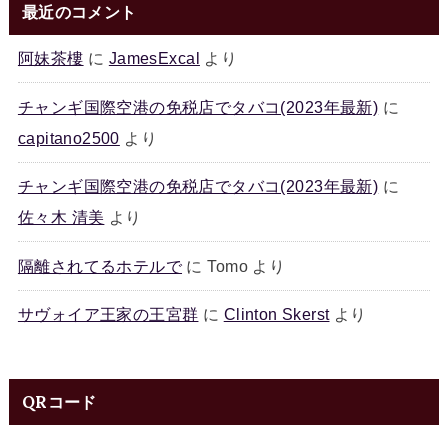
最近のコメント
阿妹茶樓
に
JamesExcal
より
チャンギ国際空港の免税店でタバコ(2023年最新)
に
capitano2500
より
チャンギ国際空港の免税店でタバコ(2023年最新)
に
佐々木 清美
より
隔離されてるホテルで
に
Tomo
より
サヴォイア王家の王宮群
に
Clinton Skerst
より
QRコード