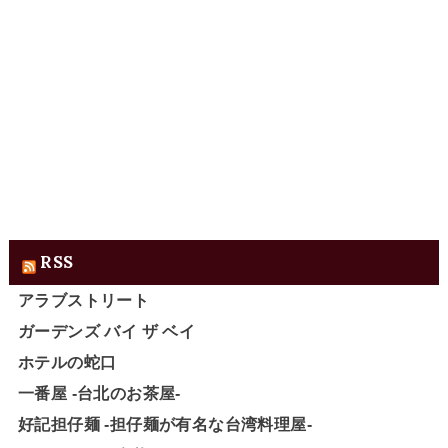
RSS
アラブストリート
ガーデンズ バイ ザ ベイ
ホテルの蛇口
一番屋 -台北のお茶屋-
好記担仔麺 -担仔麺が有名な台湾料理屋-