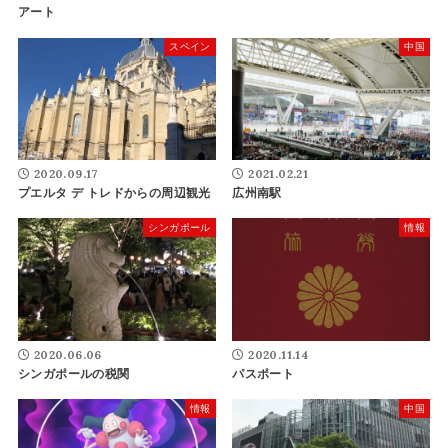
アート
スペイン
中国
2020.09.17
2021.02.21
プエルタ デ トレドからの周辺観光
広州南駅
シンガポール
情報
2020.06.06
2020.11.14
シンガポールの税関
パスポート
情報
中国