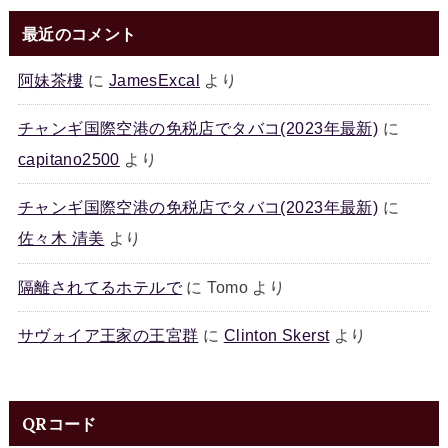
最近のコメント
阿妹茶樓
に
JamesExcal
より
チャンギ国際空港の免税店でタバコ(2023年最新)
に
capitano2500
より
チャンギ国際空港の免税店でタバコ(2023年最新)
に
佐々木 清美
より
隔離されてるホテルで
に
Tomo
より
サヴォイア王家の王宮群
に
Clinton Skerst
より
QRコード