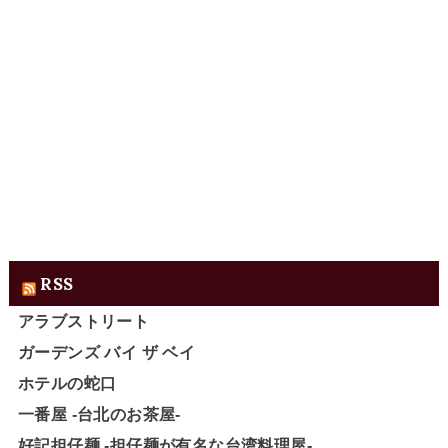
RSS
アラブストリート
ガーデンズ バイ ザ ベイ
ホテルの蛇口
一番屋 -台北のお茶屋-
好記担仔麺 -担仔麺が有名な台湾料理屋-