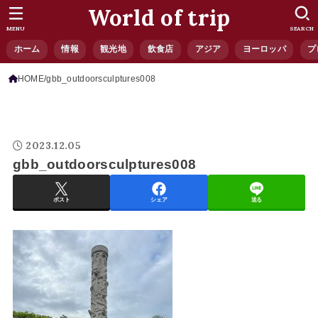
World of trip
MENU
SEARCH
ホーム
情報
観光地
飲食店
アジア
ヨーロッパ
プ
HOME
gbb_outdoorsculptures008
2023.12.05
gbb_outdoorsculptures008
ポスト
シェア
送る