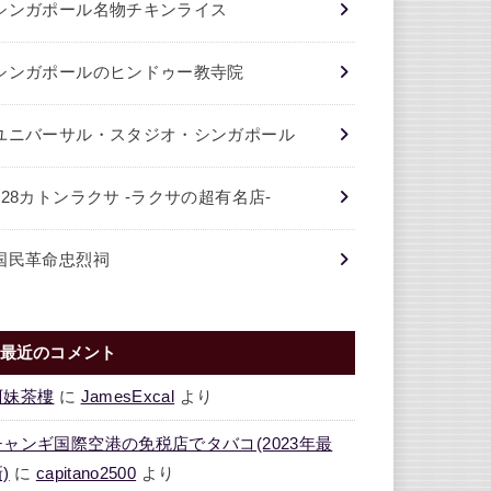
シンガポール名物チキンライス
シンガポールのヒンドゥー教寺院
ユニバーサル・スタジオ・シンガポール
328カトンラクサ -ラクサの超有名店-
国民革命忠烈祠
最近のコメント
阿妹茶樓
に
JamesExcal
より
チャンギ国際空港の免税店でタバコ(2023年最
)
に
capitano2500
より