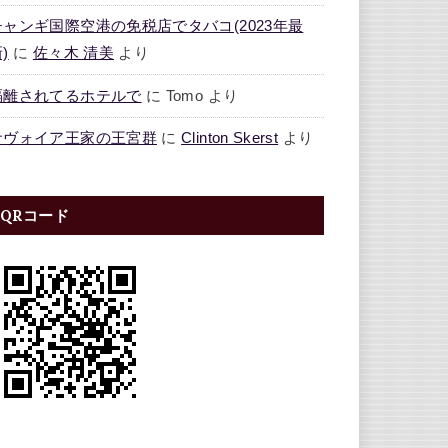
チャンギ国際空港の免税店でタバコ(2023年最
)
に
佐々木 清美
より
隔離されてるホテルで
に
Tomo
より
サヴォイア王家の王宮群
に
Clinton Skerst
より
QRコード