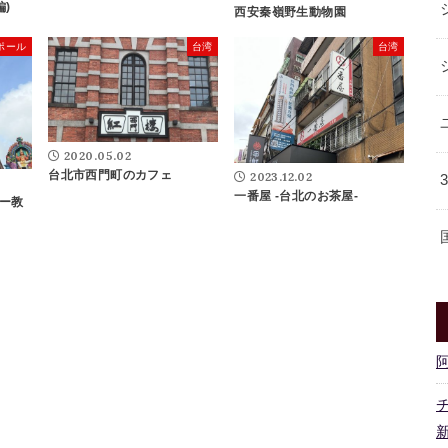
編)
西安秦嶺野生動物園
ポール
台湾
台湾
2020.05.02
台北市西門町のカフェ
2023.12.02
一番屋 -台北のお茶屋-
ー教
新