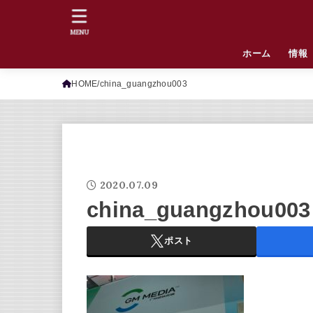
MENU
ホーム
情報
HOME
china_guangzhou003
2020.07.09
china_guangzhou003
ポスト