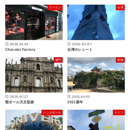
スペイン
台湾
2020.10.01
2020.05.07
Chocolat Factory
台湾のレシート
澳門
情報
2020.07.27
2021.01.01
聖ポール天主堂跡
2021新年
シンガポール
ドイツ