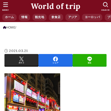
World of trip
MENU
SEARCH
ホーム
情報
観光地
飲食店
アジア
ヨーロッパ
プ
HOME
2021.03.21
ポスト
シェア
送る