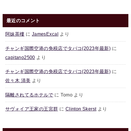
最近のコメント
阿妹茶樓
に
JamesExcal
より
チャンギ国際空港の免税店でタバコ(2023年最新)
に
capitano2500
より
チャンギ国際空港の免税店でタバコ(2023年最新)
に
佐々木 清美
より
隔離されてるホテルで
に
Tomo
より
サヴォイア王家の王宮群
に
Clinton Skerst
より