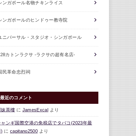
シンガポール名物チキンライス
シンガポールのヒンドゥー教寺院
ユニバーサル・スタジオ・シンガポール
328カトンラクサ -ラクサの超有名店-
国民革命忠烈祠
最近のコメント
阿妹茶樓
に
JamesExcal
より
チャンギ国際空港の免税店でタバコ(2023年最
)
に
capitano2500
より