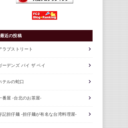
最近の投稿
アラブストリート
ガーデンズ バイ ザ ベイ
ホテルの蛇口
一番屋 -台北のお茶屋-
好記担仔麺 -担仔麺が有名な台湾料理屋-