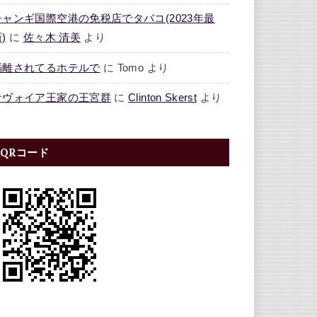
チャンギ国際空港の免税店でタバコ(2023年最
)
に
佐々木 清美
より
隔離されてるホテルで
に
Tomo
より
サヴォイア王家の王宮群
に
Clinton Skerst
より
QRコード