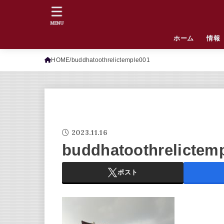
MENU
ホーム
情報
HOME
buddhatoothrelictemple001
2023.11.16
buddhatoothrelictem
ポスト