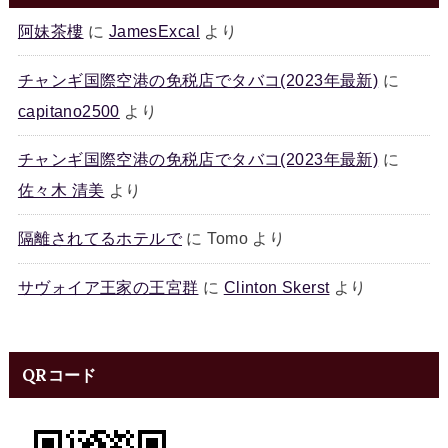
阿妹茶樓
に
JamesExcal
より
チャンギ国際空港の免税店でタバコ(2023年最新)
に
capitano2500
より
チャンギ国際空港の免税店でタバコ(2023年最新)
に
佐々木 清美
より
隔離されてるホテルで
に
Tomo
より
サヴォイア王家の王宮群
に
Clinton Skerst
より
QRコード