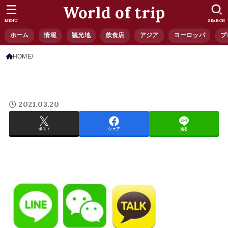
World of trip
MENU
SEARCH
ホーム
情報
観光地
飲食店
アジア
ヨーロッパ
プ
HOME
2021.03.20
ポスト
シェア
送る