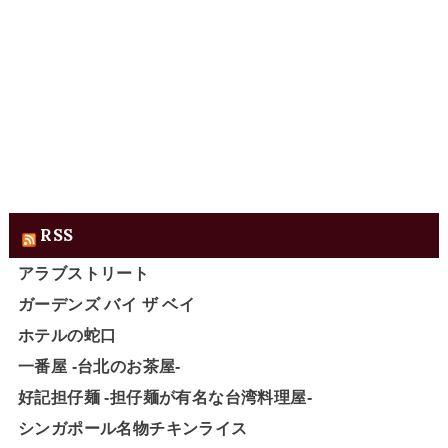
RSS
アラブストリート
ガーデンズ バイ ザ ベイ
ホテルの蛇口
一番屋 -台北のお茶屋-
好記担仔麺 -担仔麺が有名な台湾料理屋-
シンガポール名物チキンライス