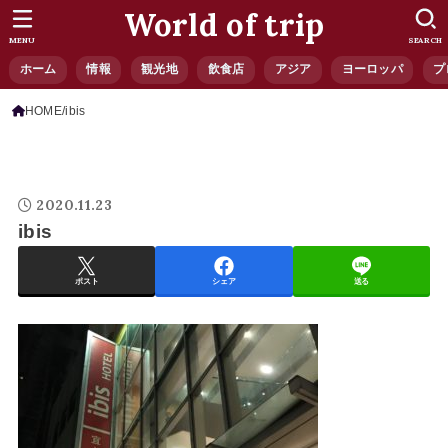
World of trip
MENU
SEARCH
ホーム
情報
観光地
飲食店
アジア
ヨーロッパ
プ
HOME
ibis
2020.11.23
ibis
ポスト
シェア
送る