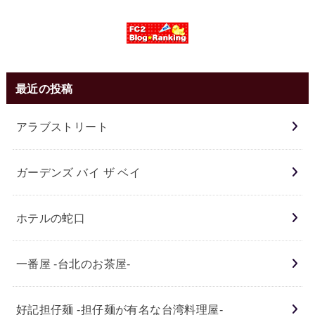
最近の投稿
アラブストリート
ガーデンズ バイ ザ ベイ
ホテルの蛇口
一番屋 -台北のお茶屋-
好記担仔麺 -担仔麺が有名な台湾料理屋-