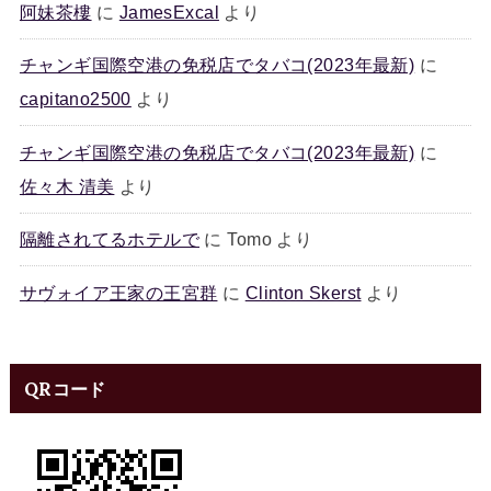
阿妹茶樓
に
JamesExcal
より
チャンギ国際空港の免税店でタバコ(2023年最新)
に
capitano2500
より
チャンギ国際空港の免税店でタバコ(2023年最新)
に
佐々木 清美
より
隔離されてるホテルで
に
Tomo
より
サヴォイア王家の王宮群
に
Clinton Skerst
より
QRコード