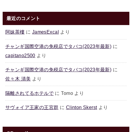
最近のコメント
阿妹茶樓
に
JamesExcal
より
チャンギ国際空港の免税店でタバコ(2023年最新)
に
capitano2500
より
チャンギ国際空港の免税店でタバコ(2023年最新)
に
佐々木 清美
より
隔離されてるホテルで
に
Tomo
より
サヴォイア王家の王宮群
に
Clinton Skerst
より