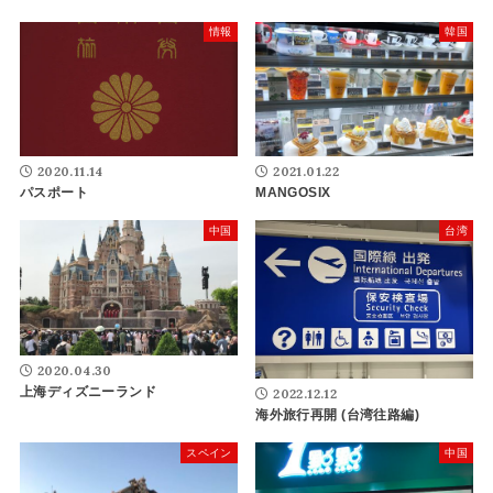
情報
韓国
2020.11.14
2021.01.22
パスポート
MANGOSIX
中国
台湾
2020.04.30
上海ディズニーランド
2022.12.12
海外旅行再開 (台湾往路編)
スペイン
中国