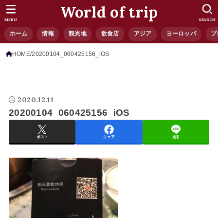
World of trip
MENU
SEARCH
ホーム
情報
観光地
飲食店
アジア
ヨーロッパ
プ
HOME
20200104_060425156_iOS
2020.12.11
20200104_060425156_iOS
ポスト
シェア
送る