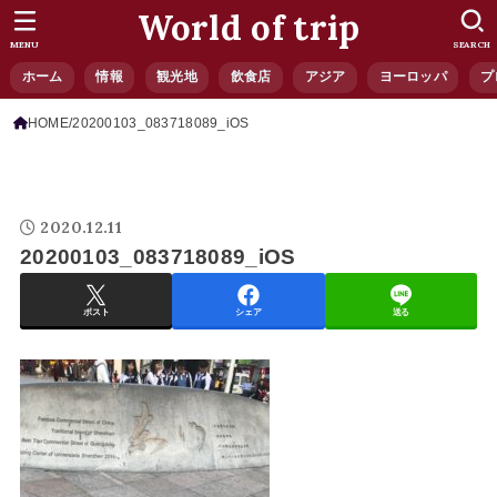
World of trip
MENU
SEARCH
ホーム
情報
観光地
飲食店
アジア
ヨーロッパ
プ
HOME
20200103_083718089_iOS
2020.12.11
20200103_083718089_iOS
ポスト
シェア
送る