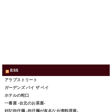
RSS
アラブストリート
ガーデンズ バイ ザ ベイ
ホテルの蛇口
一番屋 -台北のお茶屋-
好記担仔麺 -担仔麺が有名な台湾料理屋-