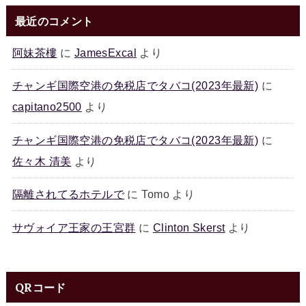
最近のコメント
阿妹茶樓
に
JamesExcal
より
チャンギ国際空港の免税店でタバコ(2023年最新)
に
capitano2500
より
チャンギ国際空港の免税店でタバコ(2023年最新)
に
佐々木 清美
より
隔離されてるホテルで
に
Tomo
より
サヴォイア王家の王宮群
に
Clinton Skerst
より
QRコード