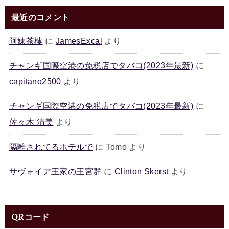
最近のコメント
阿妹茶樓
に
JamesExcal
より
チャンギ国際空港の免税店でタバコ(2023年最新)
に
capitano2500
より
チャンギ国際空港の免税店でタバコ(2023年最新)
に
佐々木 清美
より
隔離されてるホテルで
に
Tomo
より
サヴォイア王家の王宮群
に
Clinton Skerst
より
QRコード