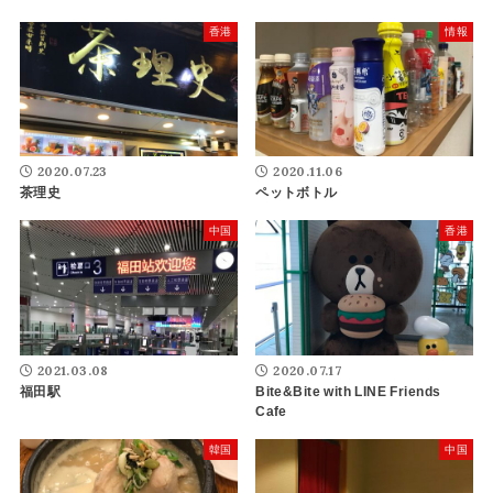
香港
情報
2020.07.23
2020.11.06
茶理史
ペットボトル
中国
香港
2021.03.08
2020.07.17
福田駅
Bite&Bite with LINE Friends
Cafe
韓国
中国