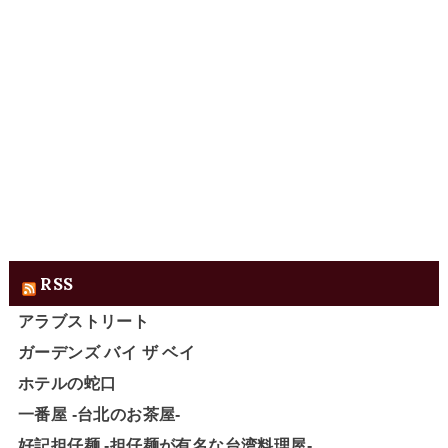
RSS
アラブストリート
ガーデンズ バイ ザ ベイ
ホテルの蛇口
一番屋 -台北のお茶屋-
好記担仔麺 -担仔麺が有名な台湾料理屋-