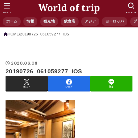
World of trip
MENU
SEARCH
ホーム
情報
観光地
飲食店
アジア
ヨーロッパ
プ
HOME
20190726_061059277_iOS
2020.06.08
20190726_061059277_iOS
ポスト
シェア
送る