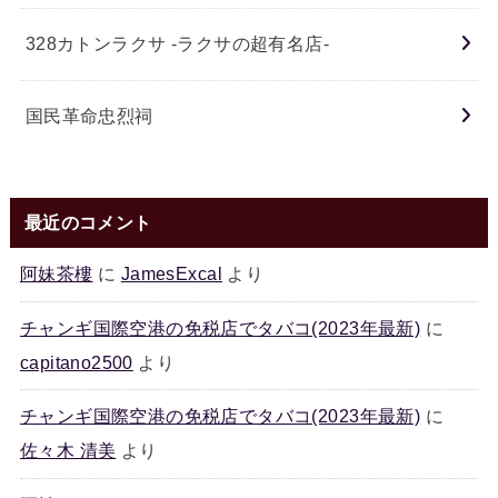
328カトンラクサ -ラクサの超有名店-
国民革命忠烈祠
最近のコメント
阿妹茶樓
に
JamesExcal
より
チャンギ国際空港の免税店でタバコ(2023年最新)
に
capitano2500
より
チャンギ国際空港の免税店でタバコ(2023年最新)
に
佐々木 清美
より