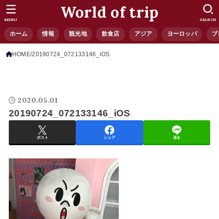
World of trip
MENU
SEARCH
ホーム
情報
観光地
飲食店
アジア
ヨーロッパ
プ
HOME
20190724_072133146_iOS
2020.05.01
20190724_072133146_iOS
ポスト
シェア
送る