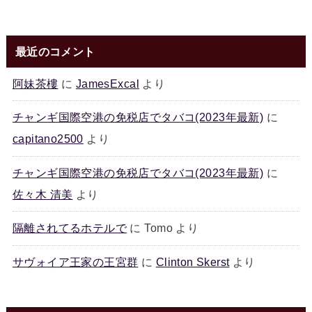
最近のコメント
阿妹茶樓
に
JamesExcal
より
チャンギ国際空港の免税店でタバコ(2023年最新)
に
capitano2500
より
チャンギ国際空港の免税店でタバコ(2023年最新)
に
佐々木 清美
より
隔離されてるホテルで
に
Tomo
より
サヴォイア王家の王宮群
に
Clinton Skerst
より