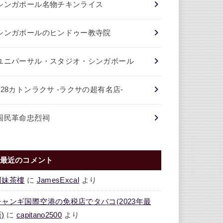
シンガポール名物チキンライス
シンガポールのヒンドゥー教寺院
ユニバーサル・スタジオ・シンガポール
328カトンラクサ -ラクサの超有名店-
国民革命忠烈祠
最近のコメント
阿妹茶樓
に
JamesExcal
より
チャンギ国際空港の免税店でタバコ(2023年最
)
に
capitano2500
より