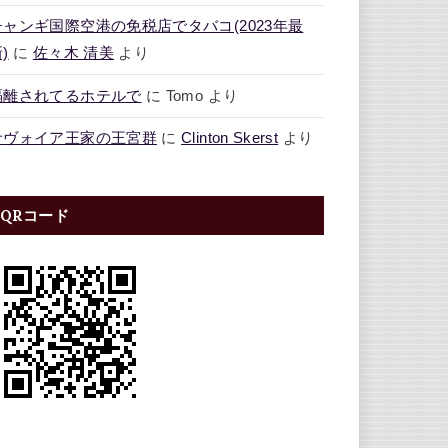
チャンギ国際空港の免税店でタバコ(2023年最
)
に
佐々木 清美
より
隔離されてるホテルで
に
Tomo
より
サヴォイア王家の王宮群
に
Clinton Skerst
より
QRコード