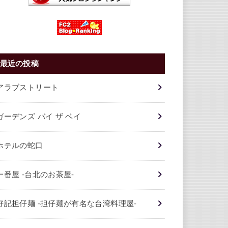
最近の投稿
アラブストリート
ガーデンズ バイ ザ ベイ
ホテルの蛇口
一番屋 -台北のお茶屋-
好記担仔麺 -担仔麺が有名な台湾料理屋-