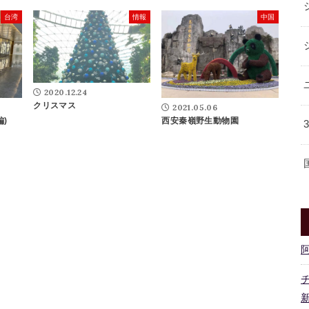
台湾
情報
中国
2020.12.24
クリスマス
2021.05.06
編)
西安秦嶺野生動物園
新