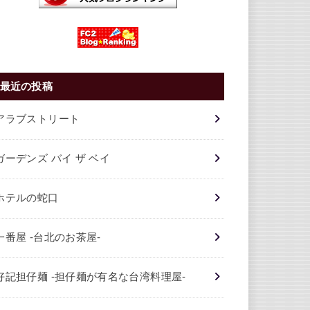
最近の投稿
アラブストリート
ガーデンズ バイ ザ ベイ
ホテルの蛇口
一番屋 -台北のお茶屋-
好記担仔麺 -担仔麺が有名な台湾料理屋-