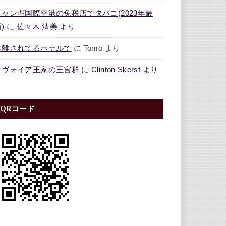
チャンギ国際空港の免税店でタバコ(2023年最
)
に
佐々木 清美
より
隔離されてるホテルで
に
Tomo
より
サヴォイア王家の王宮群
に
Clinton Skerst
より
QRコード