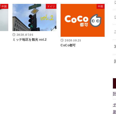
中国
ドイツ
中国
2020.07.01
ミッテ地区を観光 vol.2
2020.10.21
CoCo都可
新