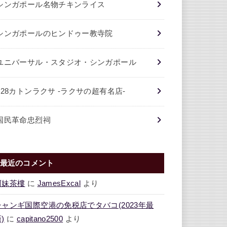
シンガポール名物チキンライス
シンガポールのヒンドゥー教寺院
ユニバーサル・スタジオ・シンガポール
328カトンラクサ -ラクサの超有名店-
国民革命忠烈祠
最近のコメント
阿妹茶樓
に
JamesExcal
より
チャンギ国際空港の免税店でタバコ(2023年最
)
に
capitano2500
より