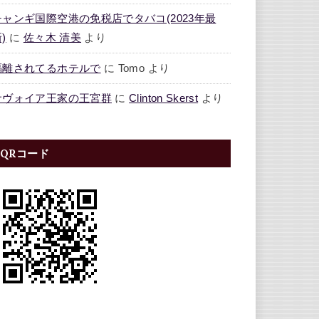
チャンギ国際空港の免税店でタバコ(2023年最
)
に
佐々木 清美
より
隔離されてるホテルで
に
Tomo
より
サヴォイア王家の王宮群
に
Clinton Skerst
より
QRコード