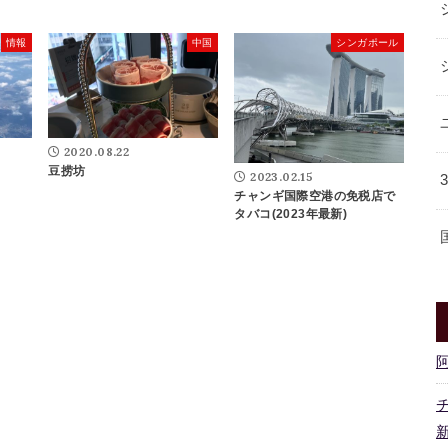
情報
中国
シンガポール
2020.08.22
豆捞坊
2023.02.15
チャンギ国際空港の免税店で
タバコ(2023年最新)
新