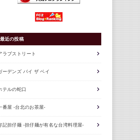
最近の投稿
アラブストリート
ガーデンズ バイ ザ ベイ
ホテルの蛇口
一番屋 -台北のお茶屋-
好記担仔麺 -担仔麺が有名な台湾料理屋-