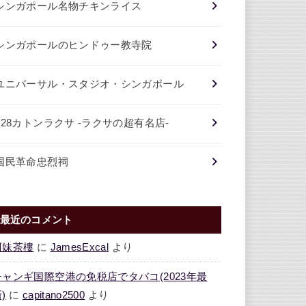
シンガポール名物チキンライス
シンガポールのヒンドゥー教寺院
ユニバーサル・スタジオ・シンガポール
328カトンラクサ -ラクサの超有名店-
国民革命忠烈祠
最近のコメント
阿妹茶樓
に
JamesExcal
より
チャンギ国際空港の免税店でタバコ(2023年最
)
に
capitano2500
より