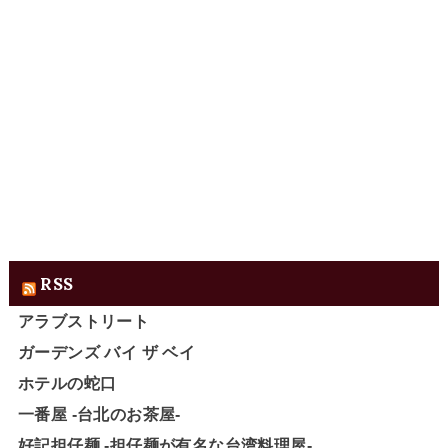
RSS
アラブストリート
ガーデンズ バイ ザ ベイ
ホテルの蛇口
一番屋 -台北のお茶屋-
好記担仔麺 -担仔麺が有名な台湾料理屋-