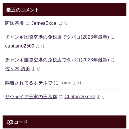
最近のコメント
阿妹茶樓
に
JamesExcal
より
チャンギ国際空港の免税店でタバコ(2023年最新)
に
capitano2500
より
チャンギ国際空港の免税店でタバコ(2023年最新)
に
佐々木 清美
より
隔離されてるホテルで
に
Tomo
より
サヴォイア王家の王宮群
に
Clinton Skerst
より
QRコード