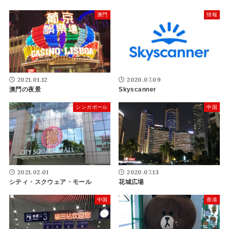
澳門
情報
2021.01.12
2020.07.09
澳門の夜景
Skyscanner
シンガポール
中国
2021.02.01
2020.07.13
シティ・スクウェア・モール
花城広場
中国
香港