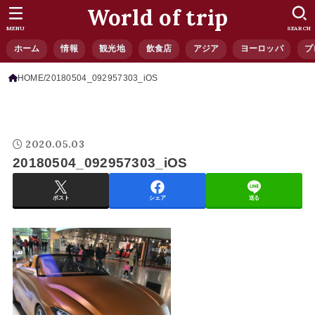
World of trip
MENU
SEARCH
ホーム
情報
観光地
飲食店
アジア
ヨーロッパ
プ
HOME
20180504_092957303_iOS
2020.05.03
20180504_092957303_iOS
ポスト
シェア
送る