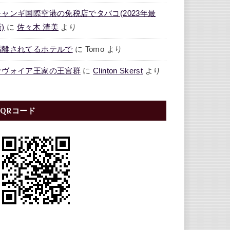
チャンギ国際空港の免税店でタバコ(2023年最
)
に
佐々木 清美
より
隔離されてるホテルで
に
Tomo
より
サヴォイア王家の王宮群
に
Clinton Skerst
より
QRコード