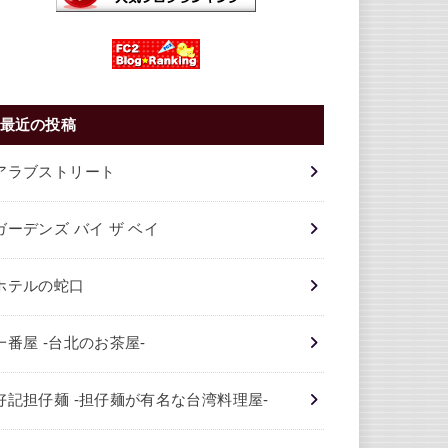
最近の投稿
アラブストリート
ガーデンズ バイ ザ ベイ
ホテルの蛇口
一番屋 -台北のお茶屋-
好記担仔麺 -担仔麺が有名な台湾料理屋-