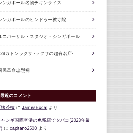
シンガポール名物チキンライス
シンガポールのヒンドゥー教寺院
ユニバーサル・スタジオ・シンガポール
328カトンラクサ -ラクサの超有名店-
国民革命忠烈祠
最近のコメント
阿妹茶樓
に
JamesExcal
より
チャンギ国際空港の免税店でタバコ(2023年最
)
に
capitano2500
より