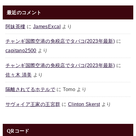
最近のコメント
阿妹茶樓
に
JamesExcal
より
チャンギ国際空港の免税店でタバコ(2023年最新)
に
capitano2500
より
チャンギ国際空港の免税店でタバコ(2023年最新)
に
佐々木 清美
より
隔離されてるホテルで
に
Tomo
より
サヴォイア王家の王宮群
に
Clinton Skerst
より
QRコード