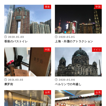
香港
中国
2020.05.03
2020.05.05
香港のバストイレ
上海・外灘のアトラクション
中国
ドイツ
2021.03.03
2020.05.06
摩罗街
ベルリンでの年越し
台湾
台湾