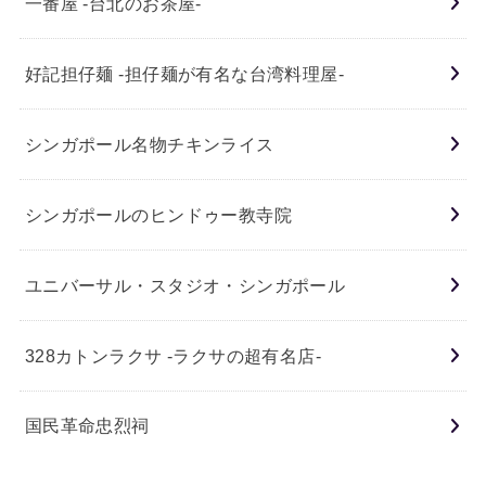
一番屋 -台北のお茶屋-
好記担仔麺 -担仔麺が有名な台湾料理屋-
シンガポール名物チキンライス
シンガポールのヒンドゥー教寺院
ユニバーサル・スタジオ・シンガポール
328カトンラクサ -ラクサの超有名店-
国民革命忠烈祠