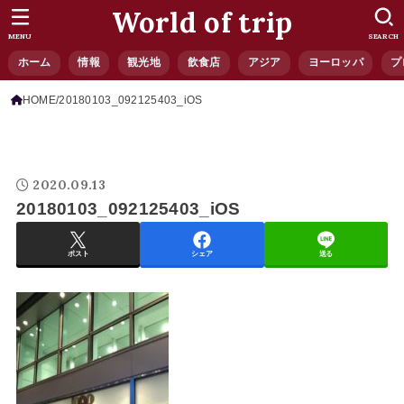
World of trip
MENU
SEARCH
ホーム
情報
観光地
飲食店
アジア
ヨーロッパ
プ
HOME
20180103_092125403_iOS
2020.09.13
20180103_092125403_iOS
ポスト
シェア
送る