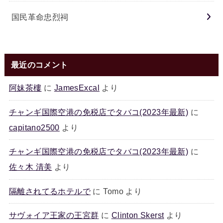
国民革命忠烈祠
最近のコメント
阿妹茶樓
に
JamesExcal
より
チャンギ国際空港の免税店でタバコ(2023年最新)
に
capitano2500
より
チャンギ国際空港の免税店でタバコ(2023年最新)
に
佐々木 清美
より
隔離されてるホテルで
に
Tomo
より
サヴォイア王家の王宮群
に
Clinton Skerst
より