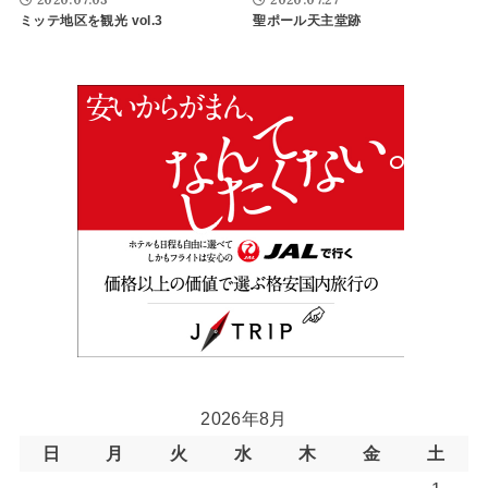
ミッテ地区を観光 vol.3
聖ポール天主堂跡
2026年8月
日
月
火
水
木
金
土