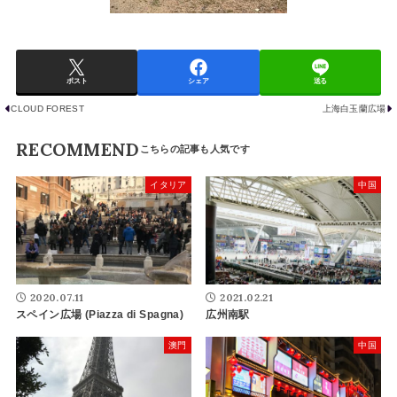
ポスト
シェア
送る
CLOUD FOREST
上海白玉蘭広場
RECOMMEND
イタリア
中国
2020.07.11
2021.02.21
スペイン広場 (Piazza di Spagna)
広州南駅
澳門
中国