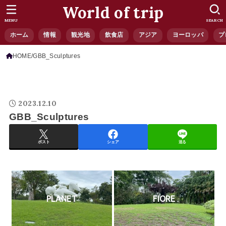
World of trip
MENU
SEARCH
ホーム
情報
観光地
飲食店
アジア
ヨーロッパ
プ
HOME
GBB_Sculptures
2023.12.10
GBB_Sculptures
ポスト
シェア
送る
PLANET
FIORE