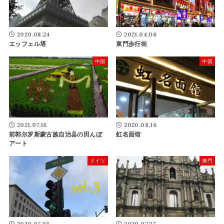
2020.08.24
2021.04.06
エッフェル塔
東門歩行街
中国
中国
2021.07.16
2020.08.16
前郭尔罗斯蒙古族自治县の田んぼ
虹名面馆
アート
ドイツ
澳門
2020.07.03
2020.07.27