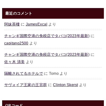
最近のコメント
阿妹茶樓
に
JamesExcal
より
チャンギ国際空港の免税店でタバコ(2023年最新)
に
capitano2500
より
チャンギ国際空港の免税店でタバコ(2023年最新)
に
佐々木 清美
より
隔離されてるホテルで
に
Tomo
より
サヴォイア王家の王宮群
に
Clinton Skerst
より
QRコード