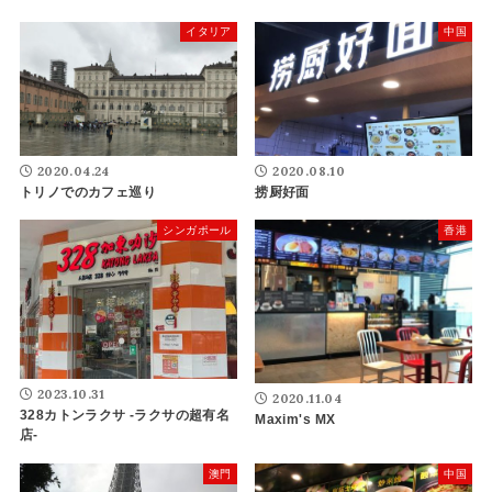
イタリア
中国
2020.04.24
2020.08.10
トリノでのカフェ巡り
捞厨好面
シンガポール
香港
2023.10.31
2020.11.04
328カトンラクサ -ラクサの超有名
Maxim's MX
店-
澳門
中国