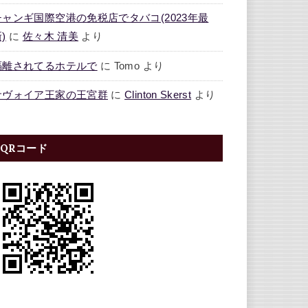
チャンギ国際空港の免税店でタバコ(2023年最
)
に
佐々木 清美
より
隔離されてるホテルで
に
Tomo
より
サヴォイア王家の王宮群
に
Clinton Skerst
より
QRコード