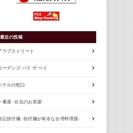
最近の投稿
アラブストリート
ガーデンズ バイ ザ ベイ
ホテルの蛇口
一番屋 -台北のお茶屋-
好記担仔麺 -担仔麺が有名な台湾料理屋-